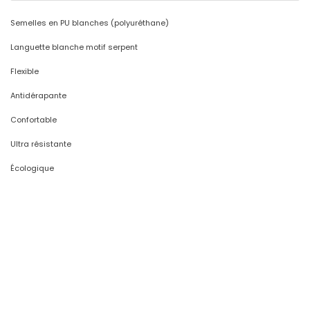
Semelles en PU blanches (polyuréthane)
Languette blanche motif serpent
Flexible
Antidérapante
Confortable
Ultra résistante
Écologique