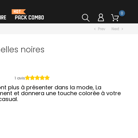
HOT
0
IRE
PACK COMBO
Prev
Next
chevron_left
chevron_right
lles noires
1 avis
sont plus à présenter dans la mode, La
ment et donnera une touche colorée à votre
 casual.