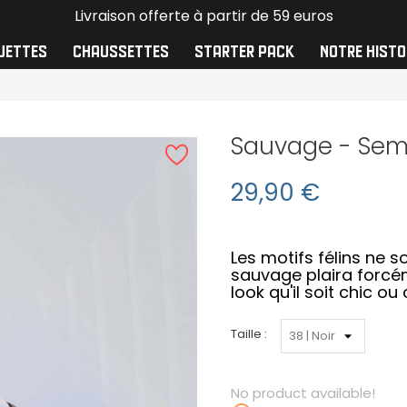
Livraison offerte à partir de 59 euros
UETTES
CHAUSSETTES
STARTER PACK
NOTRE HISTO
Sauvage - Seme
29,90 €
Les motifs félins ne 
sauvage plaira forcé
look qu'il soit chic ou
Taille :
No product available!