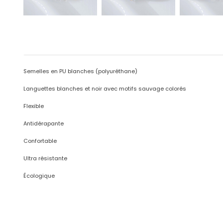
Semelles en PU blanches (polyuréthane)
Languettes
blanches et noir avec motifs sauvage colorés
Flexible
Antidérapante
Confortable
Ultra résistante
Écologique