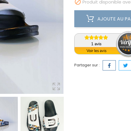

Produit disponible ave
AJOUTE AU PA
1
avis
Voir les avis
Partager sur :